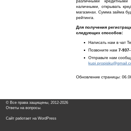
различными кредитными
наличными, открывать кред
магазинах. Сумма займа буд
рейтинга.
Для получения регистрац
следующих способов:
Написать нам в чат T
Позвоните нам
7-937
Отправьте нам сообщ
kupi.propisku@gmail.
Обновление страницы: 06.0
© Все права защищены, 2012-2026
Ответы на вопросы.
Сайт работает на WordPress